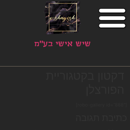
שיש אישי בע"מ
דקטון בקטגוריית
הפורצלן
[robo-gallery id=”888″]
כתיבת תגובה